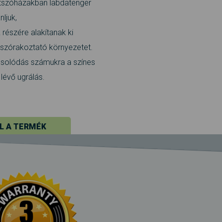
átszóházakban labdatenger
nljuk,
részére alakítanak ki
 szórakoztató környezetet.
csolódás számukra a színes
lévő ugrálás.
L A TERMÉK