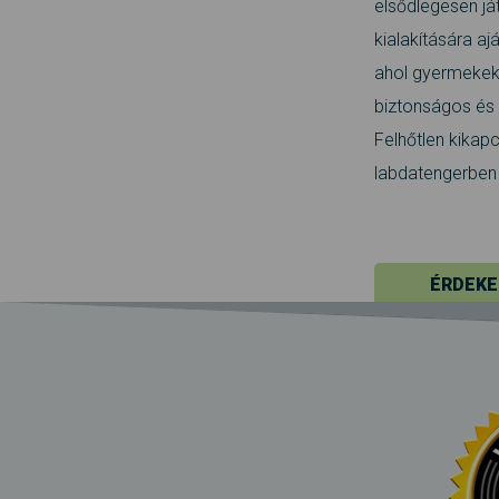
elsődlegesen j
kialakítására ajá
ahol gyermekek 
biztonságos és
Felhőtlen kikap
labdatengerben 
ÉRDEKE
_