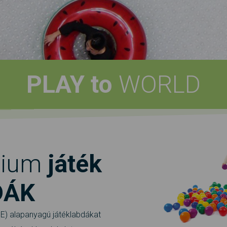
PLAY to
WORLD
mium
játék
DÁK
DPE) alapanyagú játéklabdákat